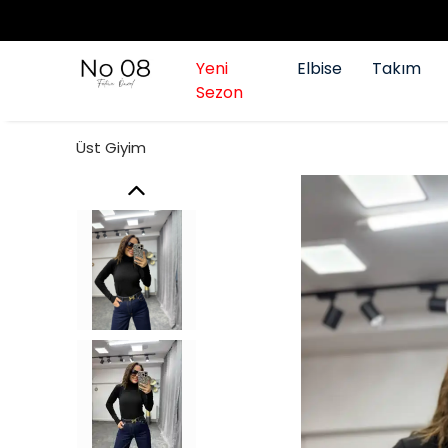
Yeni
Elbise
Takım
Sezon
Üst Giyim