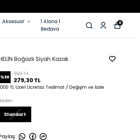
Aksesuar
1 Alana 1
0
Bedava
HELİN Boğazlı Siyah Kazak
399 TL
%
30
279,30 TL
1000 TL Üzeri Ücretsiz Teslimat / Değişim ve İade
Beden
Standart
Paylaş
: