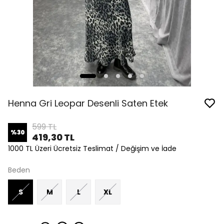
Henna Gri Leopar Desenli Saten Etek
599 TL
%
30
419,30 TL
1000 TL Üzeri Ücretsiz Teslimat / Değişim ve İade
Beden
S
M
L
XL