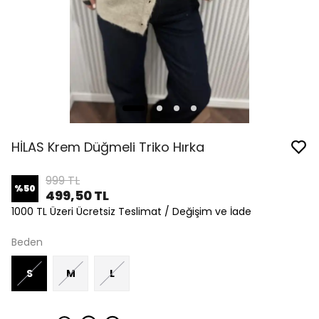
HİLAS Krem Düğmeli Triko Hırka
999 TL
%
50
499,50 TL
1000 TL Üzeri Ücretsiz Teslimat / Değişim ve İade
Beden
S
M
L