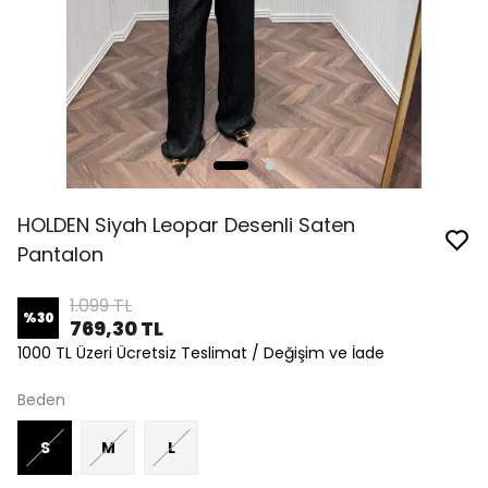
HOLDEN Siyah Leopar Desenli Saten
Pantalon
1.099 TL
%
30
769,30 TL
1000 TL Üzeri Ücretsiz Teslimat / Değişim ve İade
Beden
S
M
L