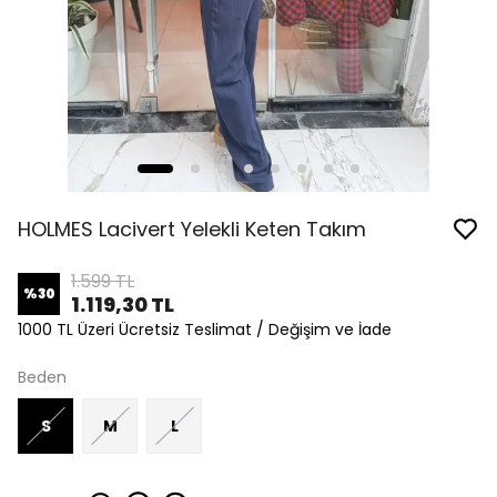
HOLMES Lacivert Yelekli Keten Takım
1.599 TL
%
30
1.119,30 TL
1000 TL Üzeri Ücretsiz Teslimat / Değişim ve İade
Beden
S
M
L