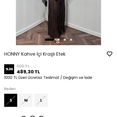
HONNY Kahve İçi Kraşlı Etek
699 TL
%
30
489,30 TL
1000 TL Üzeri Ücretsiz Teslimat / Değişim ve İade
Beden
S
M
L