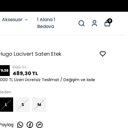
Aksesuar
1 Alana 1
0
Bedava
Hugo Lacivert Saten Etek
699 TL
%
30
489,30 TL
1000 TL Üzeri Ücretsiz Teslimat / Değişim ve İade
Beden
L
S
M
Paylaş
: