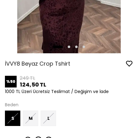
İVVY8 Beyaz Crop Tshirt
249 TL
%
50
124,50 TL
1000 TL Üzeri Ücretsiz Teslimat / Değişim ve İade
Beden
S
M
L