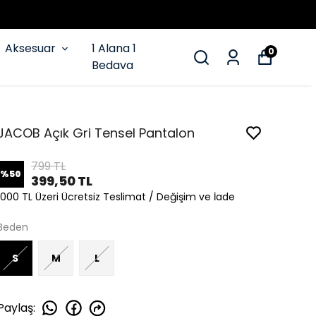
Aksesuar
1 Alana 1
0
Bedava
JACOB Açık Gri Tensel Pantalon
799 TL
%
50
399,50 TL
1000 TL Üzeri Ücretsiz Teslimat / Değişim ve İade
Beden
S
M
L
Paylaş
: