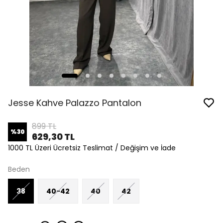
Jesse Kahve Palazzo Pantalon
899 TL
%
30
629,30 TL
1000 TL Üzeri Ücretsiz Teslimat / Değişim ve İade
Beden
38
40-42
40
42