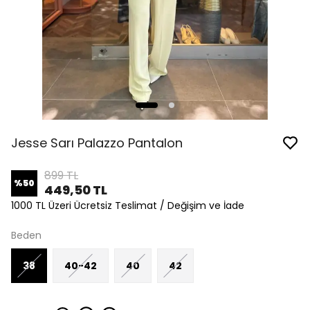
Jesse Sarı Palazzo Pantalon
899 TL
%
50
449,50 TL
1000 TL Üzeri Ücretsiz Teslimat / Değişim ve İade
Beden
38
40-42
40
42