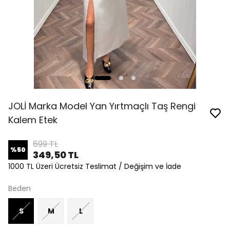
JOLİ Marka Model Yan Yırtmaçlı Taş Rengi
Kalem Etek
699 TL
%
50
349,50 TL
1000 TL Üzeri Ücretsiz Teslimat / Değişim ve İade
Beden
S
M
L