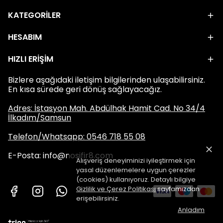
KATEGORİLER
HESABIM
HIZLI ERİŞİM
Bizlere aşağıdaki iletişim bilgilerinden ulaşabilirsiniz.
En kısa sürede geri dönüş sağlayacağız.
Adres: İstasyon Mah. Abdülhak Hamit Cad. No 34/4
İlkadım/Samsun
Telefon/Whatsapp: 0546 718 55 08
E-Posta:
info@nosifir8.com
Alışveriş deneyiminizi iyileştirmek için
yasal düzenlemelere uygun çerezler
(cookies) kullanıyoruz. Detaylı bilgiye
Gizlilik ve Çerez Politikası
sayfamızdan
erişebilirsiniz.
Anladım