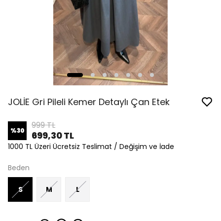
JOLİE Gri Pileli Kemer Detaylı Çan Etek
999 TL
%
30
699,30 TL
1000 TL Üzeri Ücretsiz Teslimat / Değişim ve İade
Beden
S
M
L