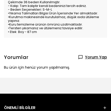
Çekimde 36 beden Kullanılmıştır.
- Kalıp: Tam kalıptır kendi bedeninizi tercih ediniz.
- Beden Seçenekleri: S-M-L
•Yıkama Talimatları Bilgisi Ürün İçerisinde Yer almaktadır.
•Kurutma makinesinde kurutulamaz, düşük ısıda ütüleme
yapınız.
•Kuru temizleme ürünün ömrünü uzatmaktadır.
•Tersten yıkamanız ve ütülemeniz tavsiye edilir.
• Etek Boy - 87 cm
Yorumlar
Yorum Yap
Bu ürün için henüz yorum yapılmamış.
ÖNEMLİ BİLGİLER