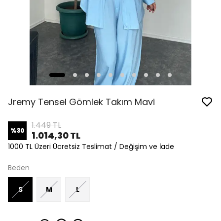
Jremy Tensel Gömlek Takım Mavi
1.449 TL
%
30
1.014,30 TL
1000 TL Üzeri Ücretsiz Teslimat / Değişim ve İade
Beden
S
M
L