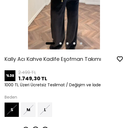
Kally Acı Kahve Kadife Eşofman Takımı
2.499 TL
%
30
1.749,30 TL
1000 TL Üzeri Ücretsiz Teslimat / Değişim ve İade
Beden
S
M
L