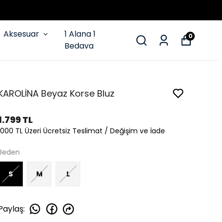
Aksesuar
1 Alana 1
0
Bedava
KAROLİNA Beyaz Korse Bluz
1.799 TL
1000 TL Üzeri Ücretsiz Teslimat / Değişim ve İade
Beden
S
M
L
Paylaş
: