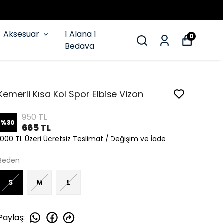
Aksesuar
1 Alana 1
0
Bedava
Kemerli Kısa Kol Spor Elbise Vizon
950 TL
%
30
665 TL
1000 TL Üzeri Ücretsiz Teslimat / Değişim ve İade
Beden
S
M
L
Paylaş
: