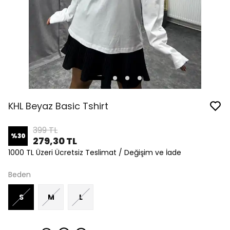
KHL Beyaz Basic Tshirt
399 TL
%
30
279,30 TL
1000 TL Üzeri Ücretsiz Teslimat / Değişim ve İade
Beden
S
M
L