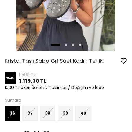
Kristal Taşlı Sabo Gri Süet Kadın Terlik
1.599 TL
%
30
1.119,30 TL
1000 TL Üzeri Ücretsiz Teslimat / Değişim ve İade
Numara
36
37
38
39
40