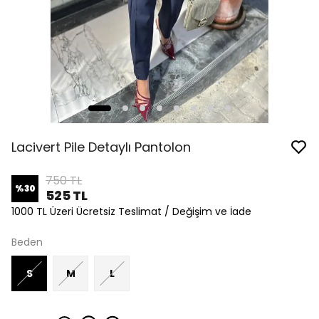
Lacivert Pile Detaylı Pantolon
750 TL
%
30
525 TL
1000 TL Üzeri Ücretsiz Teslimat / Değişim ve İade
Beden
S
M
L