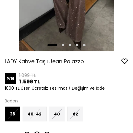
LADY Kahve Taşlı Jean Palazzo
1.899 TL
%
16
1.599 TL
1000 TL Üzeri Ücretsiz Teslimat / Değişim ve İade
Beden
38
40-42
40
42