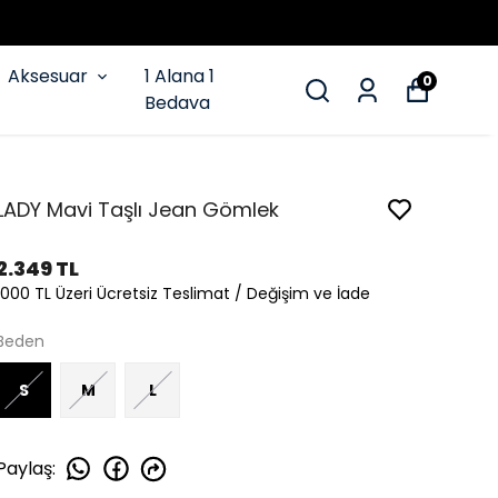
Aksesuar
1 Alana 1
0
Bedava
LADY Mavi Taşlı Jean Gömlek
2.349 TL
1000 TL Üzeri Ücretsiz Teslimat / Değişim ve İade
Beden
S
M
L
Paylaş
: