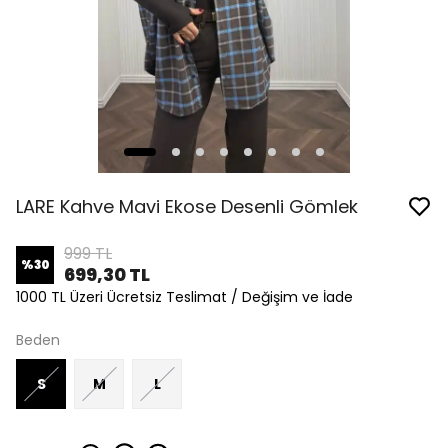
LARE Kahve Mavi Ekose Desenli Gömlek
999 TL
%
30
699,30 TL
1000 TL Üzeri Ücretsiz Teslimat / Değişim ve İade
Beden
S
M
L