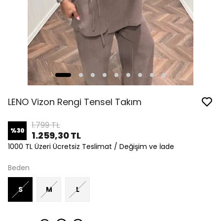
LENO Vizon Rengi Tensel Takım
1.799 TL
%
30
1.259,30 TL
1000 TL Üzeri Ücretsiz Teslimat / Değişim ve İade
Beden
S
M
L