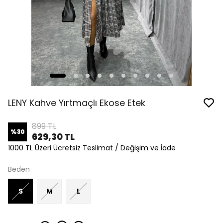
LENY Kahve Yırtmaçlı Ekose Etek
899 TL
%
30
629,30 TL
1000 TL Üzeri Ücretsiz Teslimat / Değişim ve İade
Beden
S
M
L