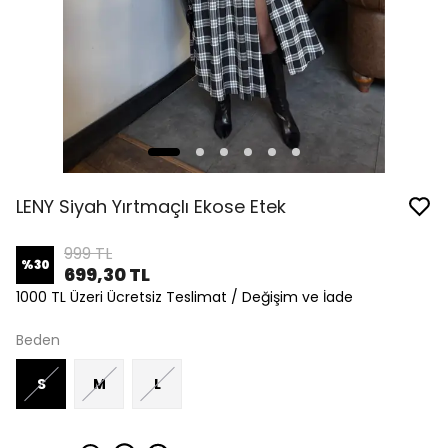
LENY Siyah Yırtmaçlı Ekose Etek
999 TL
%
30
699,30 TL
1000 TL Üzeri Ücretsiz Teslimat / Değişim ve İade
Beden
S
M
L