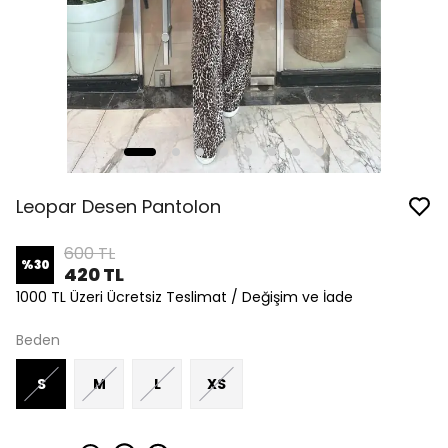
Leopar Desen Pantolon
600 TL
%
30
420 TL
1000 TL Üzeri Ücretsiz Teslimat / Değişim ve İade
Beden
S
M
L
XS