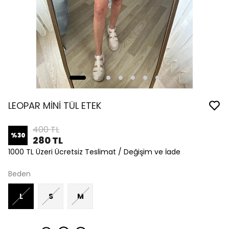
LEOPAR MİNİ TÜL ETEK
400 TL
%
30
280 TL
1000 TL Üzeri Ücretsiz Teslimat / Değişim ve İade
Beden
L
S
M