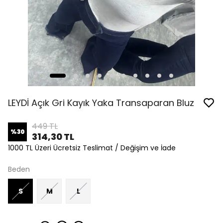
LEYDİ Açık Gri Kayık Yaka Transaparan Bluz
449 TL
%
30
314,30 TL
1000 TL Üzeri Ücretsiz Teslimat / Değişim ve İade
Beden
S
M
L