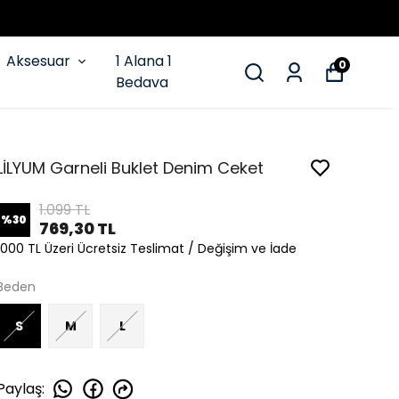
Aksesuar
1 Alana 1
0
Bedava
LİLYUM Garneli Buklet Denim Ceket
1.099 TL
%
30
769,30 TL
1000 TL Üzeri Ücretsiz Teslimat / Değişim ve İade
Beden
S
M
L
Paylaş
: