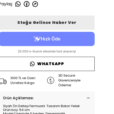
Paylaş
:
Stoğa Gelince Haber Ver
WHATSAPP
3D Secure
1000 TL ve Üzeri
Güvencesiyle
Ücretsiz Kargo
Ödeme
Ürün Açıklaması
Siyah Ön Detayı Fermuarlı Tasarım Balon Yelek
Ürün boy :54 cm
Model Üzerinde S beden Denenmiştir