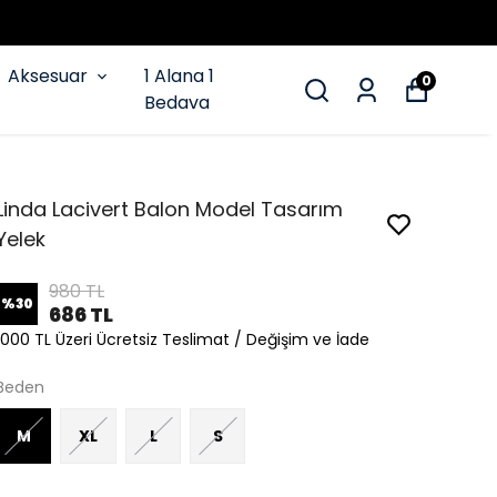
Aksesuar
1 Alana 1
0
Bedava
Linda Lacivert Balon Model Tasarım
Yelek
980 TL
%
30
686 TL
1000 TL Üzeri Ücretsiz Teslimat / Değişim ve İade
Beden
M
XL
L
S