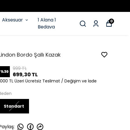
Aksesuar
1 Alana 1
0
Bedava
Lindon Bordo Şallı Kazak
999 TL
%
30
699,30 TL
1000 TL Üzeri Ücretsiz Teslimat / Değişim ve İade
Beden
Standart
Paylaş
: