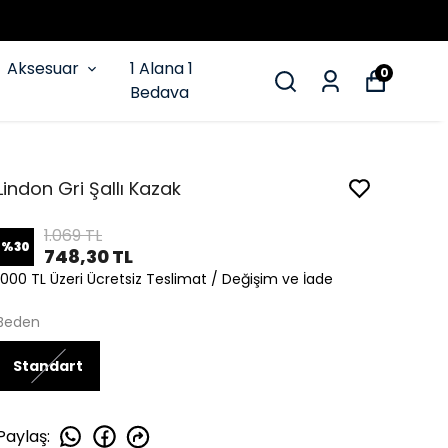
Aksesuar
1 Alana 1
0
Bedava
Lindon Gri Şallı Kazak
1.069 TL
%
30
748,30 TL
1000 TL Üzeri Ücretsiz Teslimat / Değişim ve İade
Beden
Standart
Paylaş
: