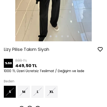
Lizy Pilise Takım Siyah
899 TL
%
50
449,50 TL
1000 TL Üzeri Ücretsiz Teslimat / Değişim ve İade
Beden
S
M
L
XL