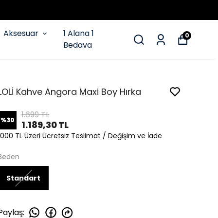
Aksesuar
1 Alana 1
0
Bedava
LOLİ Kahve Angora Maxi Boy Hırka
1.699 TL
%
30
1.189,30 TL
1000 TL Üzeri Ücretsiz Teslimat / Değişim ve İade
Beden
Standart
Paylaş
: