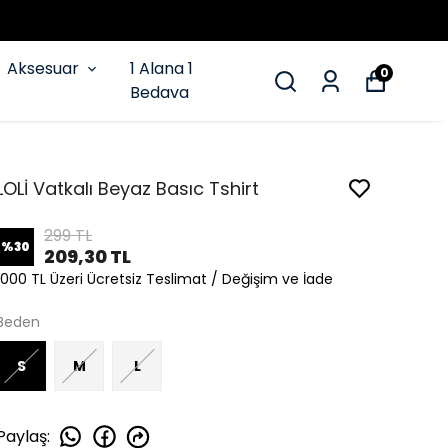
Aksesuar
1 Alana 1
0
Bedava
LOLİ Vatkalı Beyaz Basıc Tshirt
299 TL
%
30
209,30 TL
1000 TL Üzeri Ücretsiz Teslimat / Değişim ve İade
Beden
S
M
L
Paylaş
: