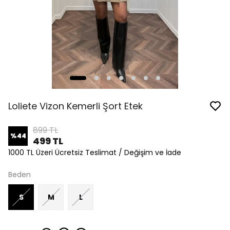
Loliete Vizon Kemerli Şort Etek
899 TL
%
44
499 TL
1000 TL Üzeri Ücretsiz Teslimat / Değişim ve İade
Beden
S
M
L