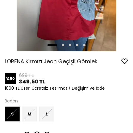
LORENA Kırmızı Jean Geçişli Gömlek
699 TL
%
50
349,50 TL
1000 TL Üzeri Ücretsiz Teslimat / Değişim ve İade
Beden
S
M
L