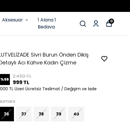
Aksesuar
1 Alana 1
0
Bedava
LUTVELİZADE Sivri Burun Önden Dikiş
Detaylı Acı Kahve Kadın Çizme
2.450 TL
%
59
999 TL
1000 TL Üzeri Ücretsiz Teslimat / Değişim ve İade
Numara
36
37
38
39
40