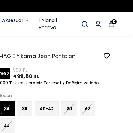
Aksesuar
1 Alana 1
0
Bedava
MAGİE Yıkama Jean Pantalon
999 TL
%
50
499,50 TL
1000 TL Üzeri Ücretsiz Teslimat / Değişim ve İade
Beden
34
38
40-42
40
42
44