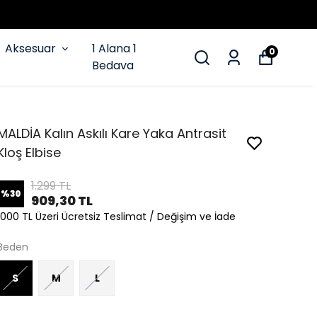
Aksesuar
1 Alana 1
0
Bedava
MALDİA Kalın Askılı Kare Yaka Antrasit
Kloş Elbise
1.299 TL
%
30
909,30 TL
1000 TL Üzeri Ücretsiz Teslimat / Değişim ve İade
Beden
S
M
L