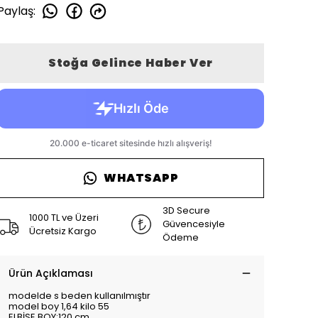
Paylaş
:
Stoğa Gelince Haber Ver
WHATSAPP
3D Secure
1000 TL ve Üzeri
Güvencesiyle
Ücretsiz Kargo
Ödeme
Ürün Açıklaması
modelde s beden kullanılmıştır
model boy 1,64 kilo 55
ELBİSE BOY:120 cm