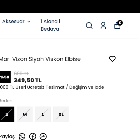
Aksesuar
1 Alana 1
0
Bedava
Mari Vizon Siyah Viskon Elbise
699 TL
%
50
349,50 TL
1000 TL Üzeri Ücretsiz Teslimat / Değişim ve İade
Beden
S
M
L
XL
Paylaş
: