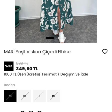
MARİ Yeşil Viskon Çiçekli Elbise
699 TL
%
50
349,50 TL
1000 TL Üzeri Ücretsiz Teslimat / Değişim ve İade
Beden
S
M
L
XL