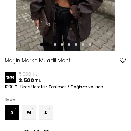
Marjin Marka Muadil Mont
5.000 TL
%
30
3.500 TL
1000 TL Üzeri Ücretsiz Teslimat / Değişim ve İade
Beden
S
M
L