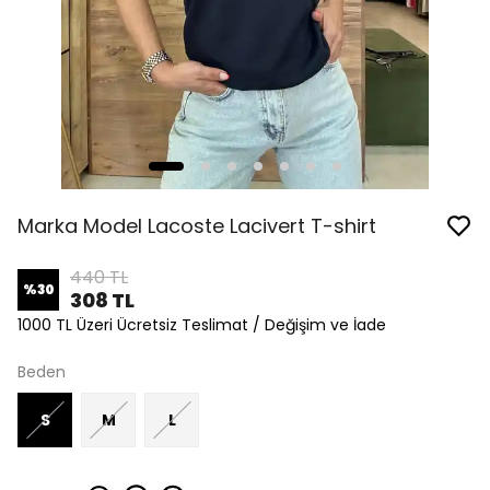
Marka Model Lacoste Lacivert T-shirt
440 TL
%
30
308 TL
1000 TL Üzeri Ücretsiz Teslimat / Değişim ve İade
Beden
S
M
L