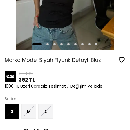
Marka Model Siyah Fiyonk Detaylı Bluz
560 TL
%
30
392 TL
1000 TL Üzeri Ücretsiz Teslimat / Değişim ve İade
Beden
S
M
L