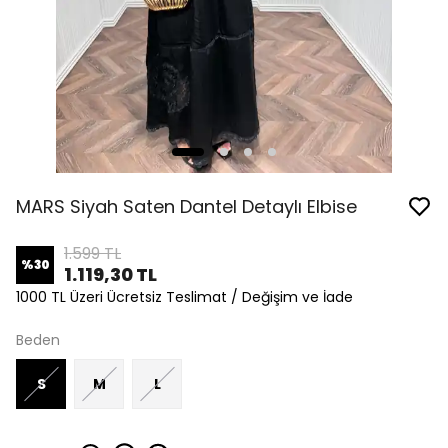
MARS Siyah Saten Dantel Detaylı Elbise
1.599 TL
%
30
1.119,30 TL
1000 TL Üzeri Ücretsiz Teslimat / Değişim ve İade
Beden
S
M
L