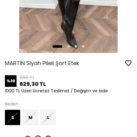
MARTİN Siyah Pileli Şort Etek
899 TL
%
30
629,30 TL
1000 TL Üzeri Ücretsiz Teslimat / Değişim ve İade
Beden
S
M
L