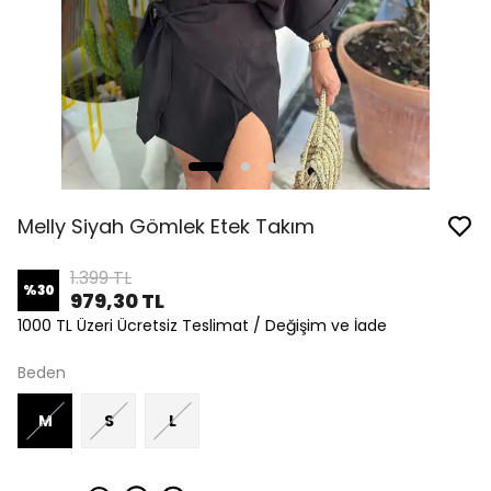
Melly Siyah Gömlek Etek Takım
1.399 TL
%
30
979,30 TL
1000 TL Üzeri Ücretsiz Teslimat / Değişim ve İade
Beden
M
S
L