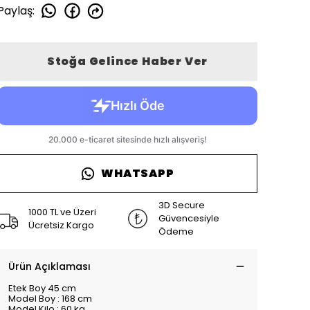
Paylaş
:
Stoğa Gelince Haber Ver
WHATSAPP
3D Secure
1000 TL ve Üzeri
Güvencesiyle
Ücretsiz Kargo
Ödeme
Ürün Açıklaması
Etek Boy 45 cm
Model Boy : 168 cm
Model Kilo : 60 kg