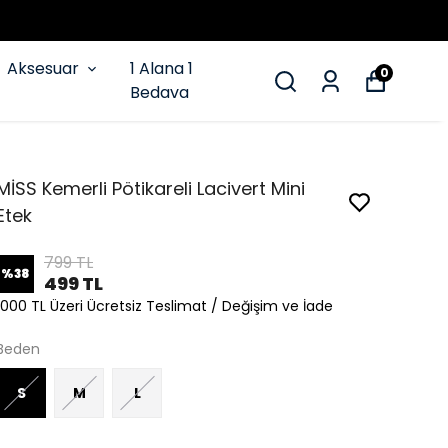
Aksesuar
1 Alana 1
0
Bedava
MİSS Kemerli Pötikareli Lacivert Mini
Etek
799 TL
%
38
499 TL
1000 TL Üzeri Ücretsiz Teslimat / Değişim ve İade
Beden
S
M
L